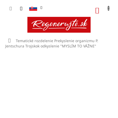
Prejsť
na
NÁKU
obsah
KOŠÍK
Domov
Tematické rozdelenie
Prekyslenie organizmu
P.
Jentschura Trojskok odkyslenie "MYSLÍM TO VÁŽNE"