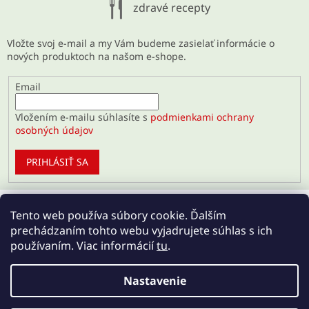
zdravé recepty
Vložte svoj e-mail a my Vám budeme zasielať informácie o
nových produktoch na našom e-shope.
Email
Vložením e-mailu súhlasíte s
podmienkami ochrany
osobných údajov
PRIHLÁSIŤ SA
Tento web používa súbory cookie. Ďalším
prechádzaním tohto webu vyjadrujete súhlas s ich
používaním. Viac informácií
tu
.
Nastavenie
Vytvoril Shoptet