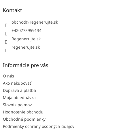
p
ä
Kontakt
t
i
obchod
@
regenerujte.sk
e
+420775959134
Regenerujte.sk
regenerujte.sk
Informácie pre vás
O nás
Ako nakupovať
Doprava a platba
Moja objednávka
Slovník pojmov
Hodnotenie obchodu
Obchodné podmienky
Podmienky ochrany osobných údajov