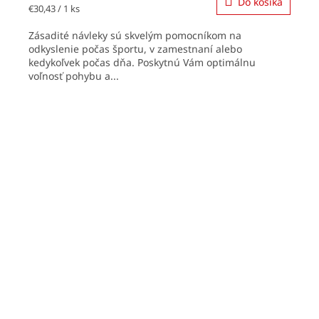
Do košíka
Jednotková
€30,43 / 1 ks
cena:
Zásadité návleky sú skvelým pomocníkom na
odkyslenie počas športu, v zamestnaní alebo
kedykoľvek počas dňa. Poskytnú Vám optimálnu
voľnosť pohybu a...