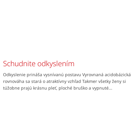
Schudnite odkyslením
Odkyslenie prináša vysnívanú postavu Vyrovnaná acidobázická
rovnováha sa stará o atraktívny vzhľad Takmer všetky ženy si
túžobne prajú krásnu pleť, ploché bruško a vypnuté...