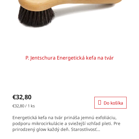
P. Jentschura Energetická kefa na tvár
€32,80
Do košíka
Jednotková
€32,80 / 1 ks
cena:
Energetická kefa na tvár prináša jemnú exfoliáciu,
podporu mikrocirkulácie a sviežejší vzhľad pleti. Pre
prirodzený glow každý deň. Starostlivosť...