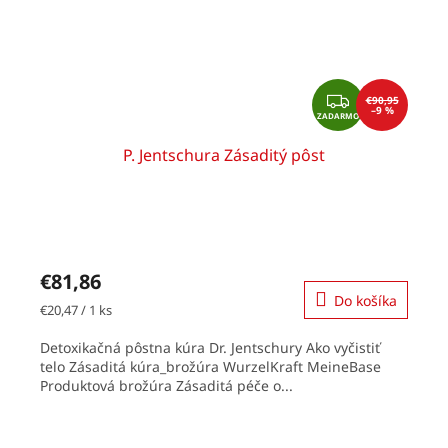
Z
€90,95
A
–9 %
D
ZADARMO
A
R
M
O
P. Jentschura Zásaditý pôst
€81,86
Do košíka
Jednotková
€20,47 / 1 ks
cena:
Detoxikačná pôstna kúra Dr. Jentschury Ako vyčistiť
telo Zásaditá kúra_brožúra WurzelKraft MeineBase
Produktová brožúra Zásaditá péče o...