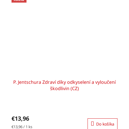
P. Jentschura Zdraví díky odkyselení a vyloučení
škodlivin (CZ)
€13,96
Do košíka
Jednotková
€13,96 / 1 ks