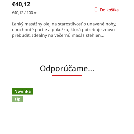
€40,12
Do košíka
Jednotková
€40,12 / 100 ml
cena:
Ľahký masážny olej na starostlivosť o unavené nohy,
opuchnuté partie a pokožku, ktorá potrebuje znovu
prebudiť. Ideálny na večernú masáž stehien,...
Odporúčame...
Novinka
Tip