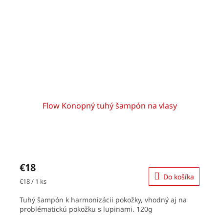
Flow Konopný tuhý šampón na vlasy
€18
Do košíka
Jednotková
€18 / 1 ks
cena:
Tuhý šampón k harmonizácii pokožky, vhodný aj na
problématickú pokožku s lupinami. 120g