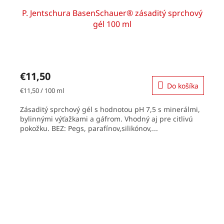
P. Jentschura BasenSchauer® zásaditý sprchový
gél 100 ml
€11,50
Do košíka
Jednotková
€11,50 / 100 ml
cena:
Zásaditý sprchový gél s hodnotou pH 7,5 s minerálmi,
bylinnými výťažkami a gáfrom. Vhodný aj pre citlivú
pokožku. BEZ: Pegs, parafínov,silikónov,...