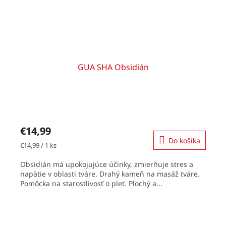
GUA SHA Obsidián
€14,99
Do košíka
Jednotková
€14,99 / 1 ks
cena:
Obsidián má upokojujúce účinky, zmierňuje stres a
napätie v oblasti tváre. Drahý kameň na masáž tváre.
Pomôcka na starostlivosť o pleť. Plochý a...