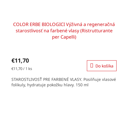
COLOR ERBE BIOLOGICI Výživná a regeneračná
starostlivosť na farbené vlasy (Ristrutturante
per Capelli)
€11,70
Do košíka
Jednotková
€11,70 / 1 ks
cena:
STAROSTLIVOSŤ PRE FARBENÉ VLASY. Posilňuje vlasové
folikuly, hydratuje pokožku hlavy. 150 ml