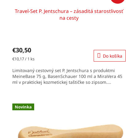
Travel-Set P. Jentschura – zásaditá starostlivosť
na cesty
€30,50
Do košíka
Jednotková
€10,17 / 1 ks
cena:
Limitovaný cestovný set P. Jentschura s produktmi
MeineBase 75 g, BasenSchauer 100 ml a MiraVera 45
ml v praktickej kozmetickej taštičke so zipsom....
Novinka