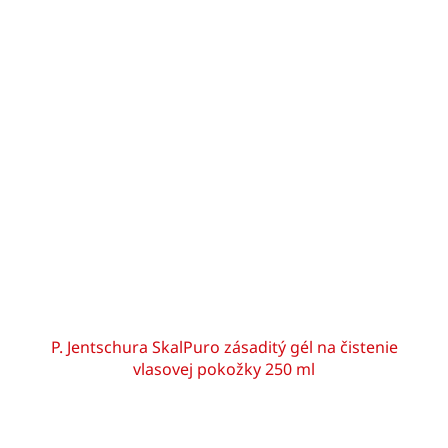
P. Jentschura SkalPuro zásaditý gél na čistenie
vlasovej pokožky 250 ml
Priemerné