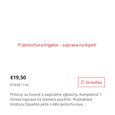
P. Jentschura Irigátor - súprava na klystír
Priemerné
hodnotenie
€19,50
produktu
Do košíka
je
Jednotková
€19,50 / 1 ks
5,0
cena:
z
Prístroj na črevné a vaginálne výplachy. Kompletná 1-
5
litrová súprava na domáce použitie. Produktová
hviezdičiek.
brožúra Zásaditá péče o tělo Jentschurova...