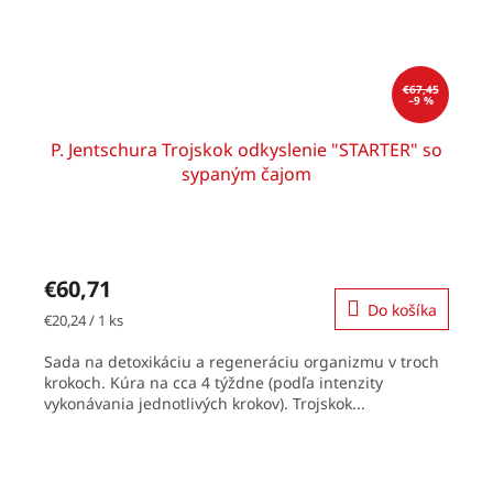
€67,45
–9 %
P. Jentschura Trojskok odkyslenie "STARTER" so
sypaným čajom
€60,71
Do košíka
Jednotková
€20,24 / 1 ks
cena:
Sada na detoxikáciu a regeneráciu organizmu v troch
krokoch. Kúra na cca 4 týždne (podľa intenzity
vykonávania jednotlivých krokov). Trojskok...