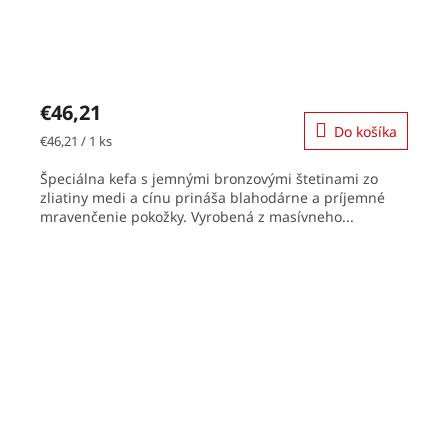
€46,21
Do košíka
Jednotková
€46,21 / 1 ks
cena:
Špeciálna kefa s jemnými bronzovými štetinami zo
zliatiny medi a cínu prináša blahodárne a príjemné
mravenčenie pokožky. Vyrobená z masívneho...