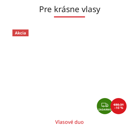
Pre krásne vlasy
Akcia
Z
€80,31
A
–10 %
D
ZADARMO
A
R
M
O
Vlasové duo