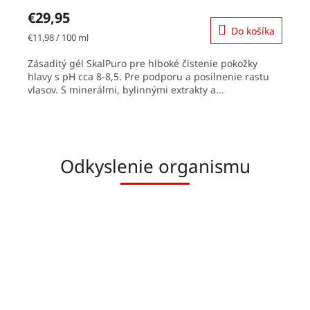
hodnotenie
€29,95
produktu
Do košíka
je
Jednotková
€11,98 / 100 ml
5,0
cena:
z
Zásaditý gél SkalPuro pre hlboké čistenie pokožky
5
hlavy s pH cca 8-8,5. Pre podporu a posilnenie rastu
hviezdičiek.
vlasov. S minerálmi, bylinnými extrakty a...
Odkyslenie organismu