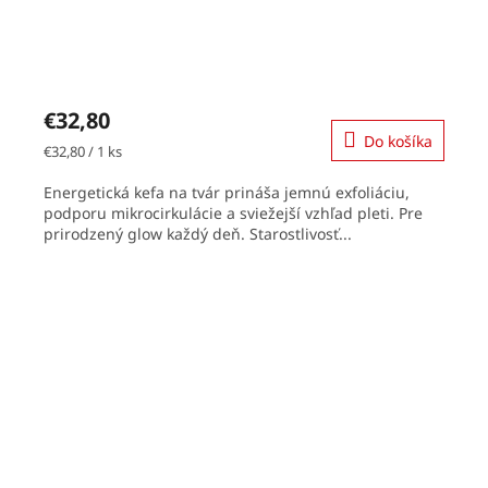
€32,80
Do košíka
Jednotková
€32,80 / 1 ks
cena:
Energetická kefa na tvár prináša jemnú exfoliáciu,
podporu mikrocirkulácie a sviežejší vzhľad pleti. Pre
prirodzený glow každý deň. Starostlivosť...