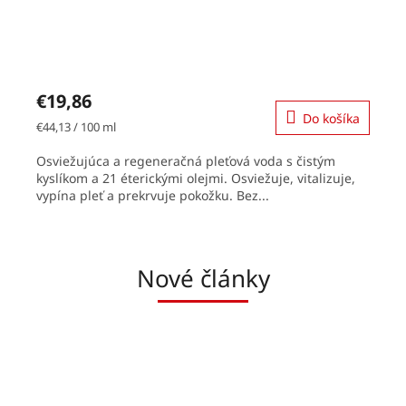
Priemerné
hodnotenie
€19,86
produktu
Do košíka
je
Jednotková
€44,13 / 100 ml
5,0
cena:
z
Osviežujúca a regeneračná pleťová voda s čistým
5
kyslíkom a 21 éterickými olejmi. Osviežuje, vitalizuje,
hviezdičiek.
vypína pleť a prekrvuje pokožku. Bez...
Nové články