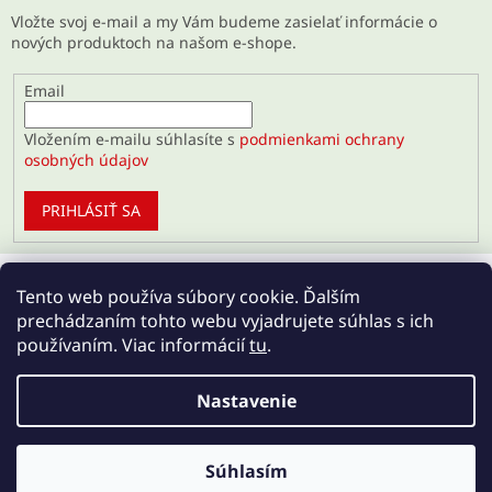
Vložte svoj e-mail a my Vám budeme zasielať informácie o
nových produktoch na našom e-shope.
Email
Vložením e-mailu súhlasíte s
podmienkami ochrany
osobných údajov
PRIHLÁSIŤ SA
Tento web používa súbory cookie. Ďalším
prechádzaním tohto webu vyjadrujete súhlas s ich
používaním. Viac informácií
tu
.
Nastavenie
Vytvoril Shoptet
Súhlasím
Copyright 2026
Regenerujte.sk
. Všetky práva vyhradené.