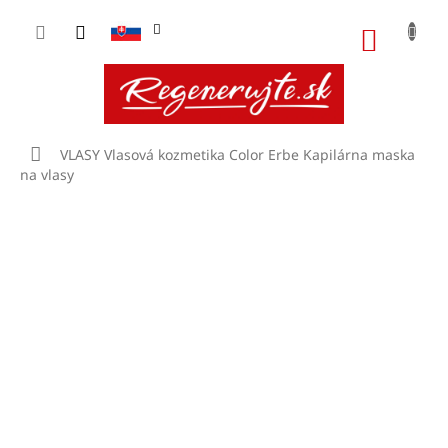
Prejsť
na
NÁKU
obsah
KOŠÍK
Domov
VLASY
Vlasová kozmetika Color Erbe
Kapilárna maska ​​
na vlasy