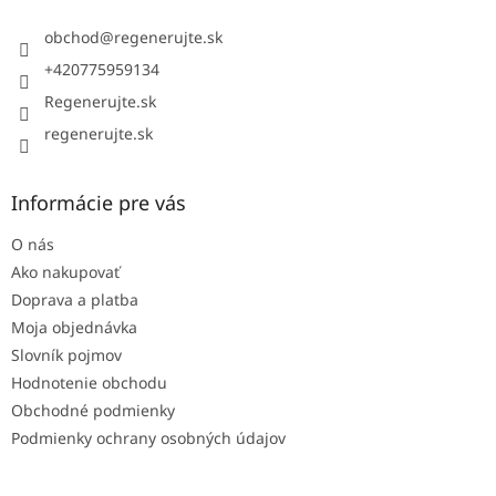
t
i
obchod
@
regenerujte.sk
e
+420775959134
Regenerujte.sk
regenerujte.sk
Informácie pre vás
O nás
Ako nakupovať
Doprava a platba
Moja objednávka
Slovník pojmov
Hodnotenie obchodu
Obchodné podmienky
Podmienky ochrany osobných údajov