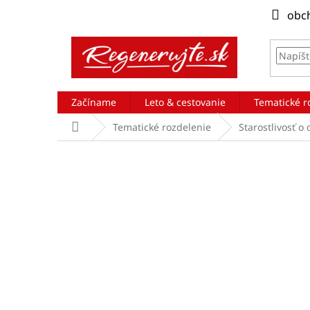
Prejsť
obc
na
obsah
Začíname
Leto & cestovanie
Tematické r
Domov
Tematické rozdelenie
Starostlivosť o 