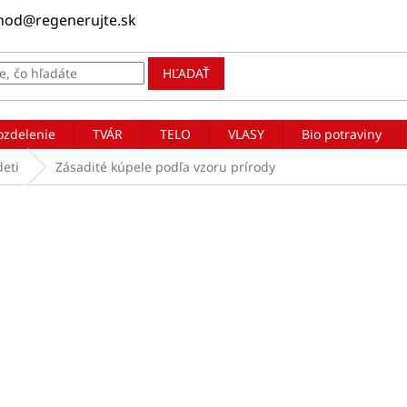
hod@regenerujte.sk
HĽADAŤ
ozdelenie
TVÁR
TELO
VLASY
Bio potraviny
deti
Zásadité kúpele podľa vzoru prírody