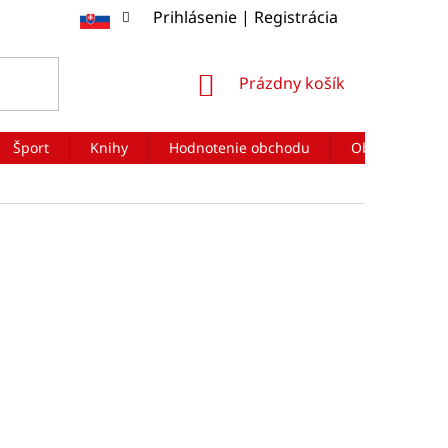
Prihlásenie | Registrácia
NÁKUPNÝ
Prázdny košík
KOŠÍK
Šport
Knihy
Hodnotenie obchodu
Obchodné po