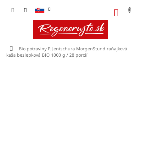
Prejsť
na
NÁKU
obsah
KOŠÍK
Domov
Bio potraviny
P. Jentschura MorgenStund raňajková
kaša bezlepková BIO 1000 g / 28 porcií