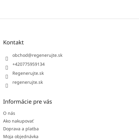
Z
á
p
ä
Kontakt
t
i
obchod
@
regenerujte.sk
e
+420775959134
Regenerujte.sk
regenerujte.sk
Informácie pre vás
O nás
Ako nakupovať
Doprava a platba
Moja objednávka