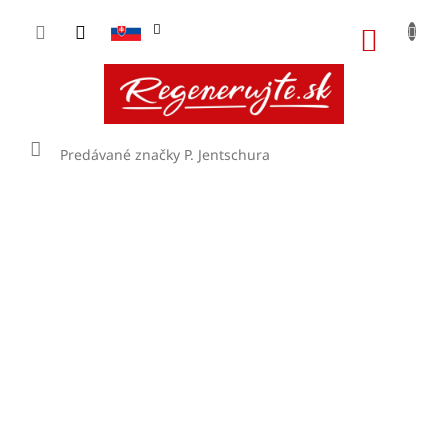
Prejsť
na
NÁKU
obsah
KOŠÍK
Domov
Predávané značky
P. Jentschura