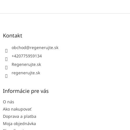
Z
á
p
ä
Kontakt
t
i
obchod
@
regenerujte.sk
e
+420775959134
Regenerujte.sk
regenerujte.sk
Informácie pre vás
O nás
Ako nakupovať
Doprava a platba
Moja objednávka