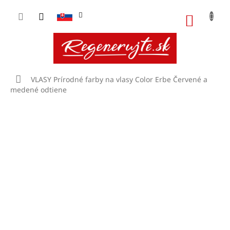
Prejsť
na
NÁKU
obsah
KOŠÍK
Domov
VLASY
Prírodné farby na vlasy Color Erbe
Červené a
medené odtiene