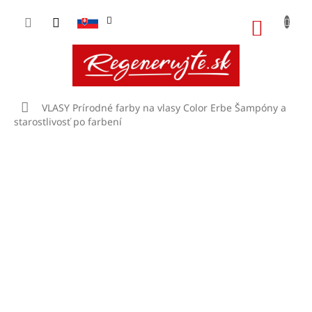
Prejsť
na
NÁKU
obsah
KOŠÍK
Domov
VLASY
Prírodné farby na vlasy Color Erbe
Šampóny a
starostlivosť po farbení