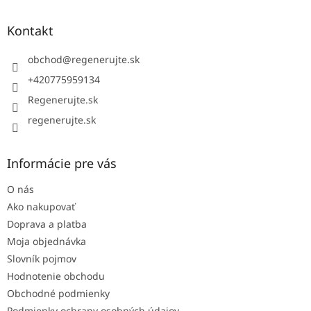
p
ä
Kontakt
t
i
obchod
@
regenerujte.sk
e
+420775959134
Regenerujte.sk
regenerujte.sk
Informácie pre vás
O nás
Ako nakupovať
Doprava a platba
Moja objednávka
Slovník pojmov
Hodnotenie obchodu
Obchodné podmienky
Podmienky ochrany osobných údajov