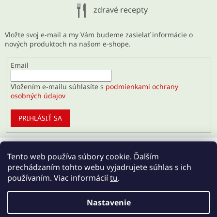
zdravé recepty
Vložte svoj e-mail a my Vám budeme zasielať informácie o
nových produktoch na našom e-shope.
Email
Vložením e-mailu súhlasíte s
podmienkami ochrany
osobných údajov
PRIHLÁSIŤ SA
Tento web používa súbory cookie. Ďalším
prechádzaním tohto webu vyjadrujete súhlas s ich
používaním. Viac informácií
tu
.
Nastavenie
Vytvoril Shoptet