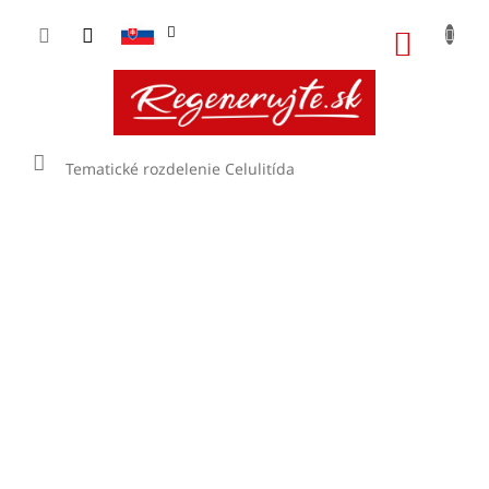
Prejsť
na
NÁKU
obsah
KOŠÍK
Domov
Tematické rozdelenie
Celulitída