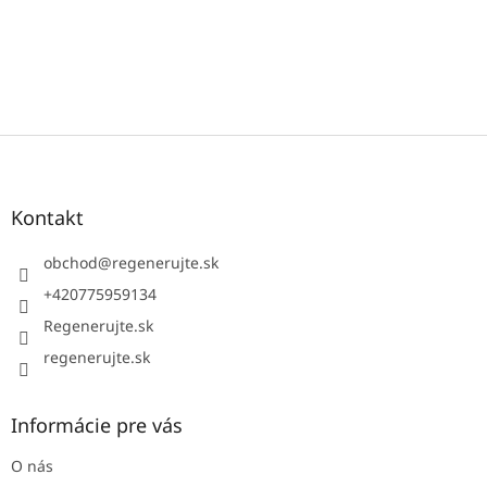
Z
á
p
ä
Kontakt
t
i
obchod
@
regenerujte.sk
e
+420775959134
Regenerujte.sk
regenerujte.sk
Informácie pre vás
O nás