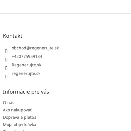
Z
á
p
ä
Kontakt
t
i
obchod
@
regenerujte.sk
e
+420775959134
Regenerujte.sk
regenerujte.sk
Informácie pre vás
O nás
Ako nakupovať
Doprava a platba
Moja objednávka