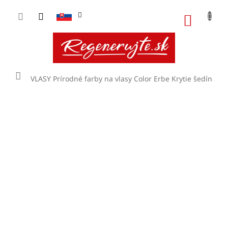
Prejsť
na
NÁKU
obsah
KOŠÍK
Domov
VLASY
Prírodné farby na vlasy Color Erbe
Krytie šedín