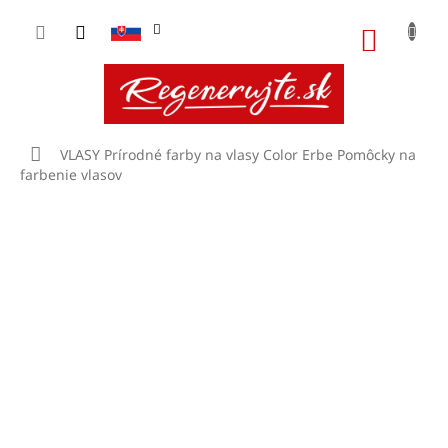
Prejsť
na
NÁKU
obsah
KOŠÍK
Domov
VLASY
Prírodné farby na vlasy Color Erbe
Pomôcky na
farbenie vlasov