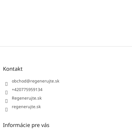
Z
á
p
ä
Kontakt
t
i
obchod
@
regenerujte.sk
e
+420775959134
Regenerujte.sk
regenerujte.sk
Informácie pre vás