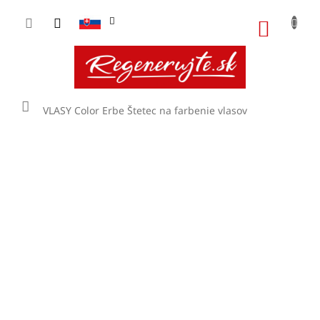
Prejsť
na
NÁKU
obsah
KOŠÍK
Domov
VLASY
Color Erbe Štetec na farbenie vlasov