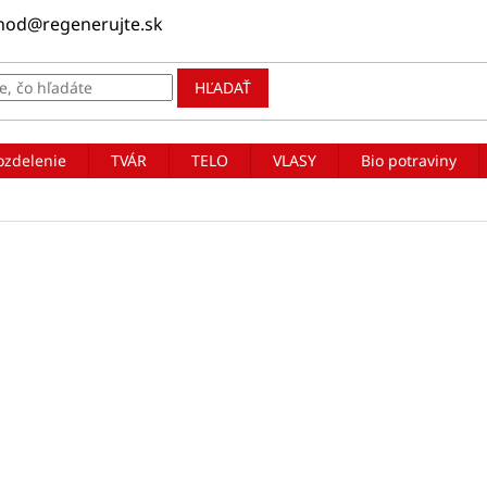
hod@regenerujte.sk
HĽADAŤ
ozdelenie
TVÁR
TELO
VLASY
Bio potraviny