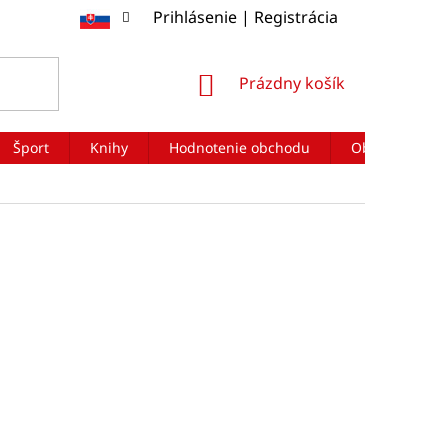
Prihlásenie | Registrácia
NÁKUPNÝ
Prázdny košík
KOŠÍK
Šport
Knihy
Hodnotenie obchodu
Obchodné po