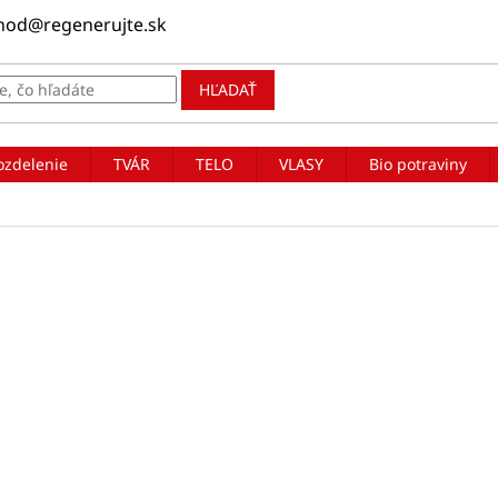
hod@regenerujte.sk
HĽADAŤ
ozdelenie
TVÁR
TELO
VLASY
Bio potraviny