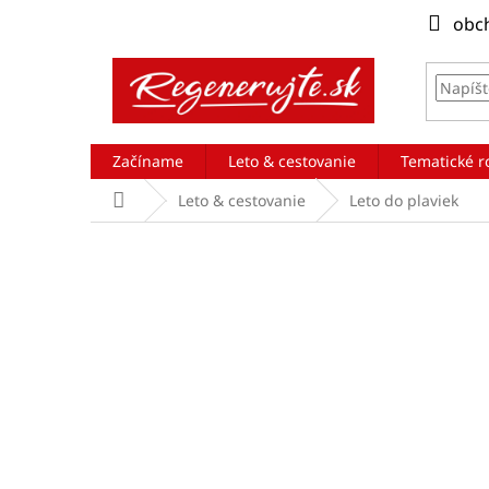
Prejsť
obc
na
obsah
Začíname
Leto & cestovanie
Tematické r
Domov
Leto & cestovanie
Leto do plaviek