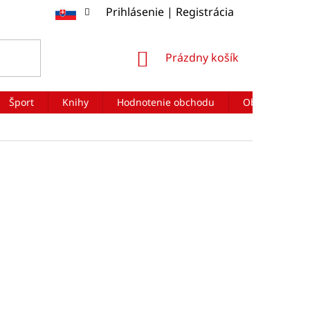
Prihlásenie | Registrácia
NÁKUPNÝ
Prázdny košík
KOŠÍK
Šport
Knihy
Hodnotenie obchodu
Obchodné po