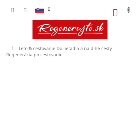
Prejsť
na
NÁKU
obsah
KOŠÍK
Domov
Leto & cestovanie
Do lietadla a na dlhé cesty
Regenerácia po cestovanie