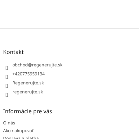
Z
á
p
ä
Kontakt
t
i
obchod
@
regenerujte.sk
e
+420775959134
Regenerujte.sk
regenerujte.sk
Informácie pre vás
O nás
Ako nakupovať
Doprava a platba