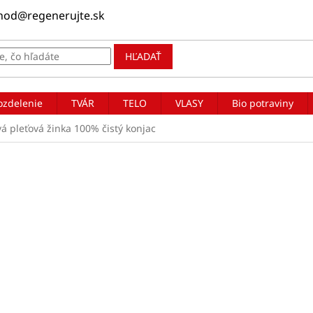
hod@regenerujte.sk
HĽADAŤ
ozdelenie
TVÁR
TELO
VLASY
Bio potraviny
á pleťová žinka 100% čistý konjac