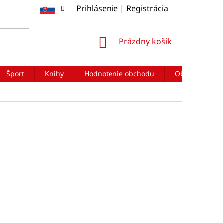
Prihlásenie | Registrácia
NÁKUPNÝ
Prázdny košík
KOŠÍK
Šport
Knihy
Hodnotenie obchodu
Obchodné po