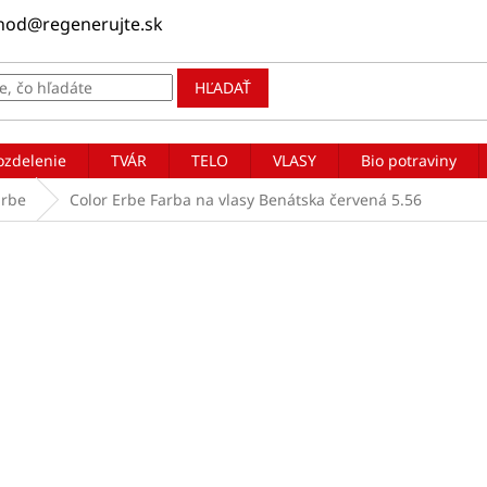
hod@regenerujte.sk
HĽADAŤ
ozdelenie
TVÁR
TELO
VLASY
Bio potraviny
Erbe
Color Erbe Farba na vlasy Benátska červená 5.56