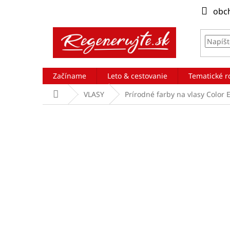
Prejsť
obc
na
obsah
Začíname
Leto & cestovanie
Tematické r
Domov
VLASY
Prírodné farby na vlasy Color 