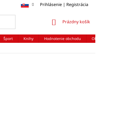
Prihlásenie | Registrácia
NÁKUPNÝ
Prázdny košík
KOŠÍK
Šport
Knihy
Hodnotenie obchodu
Obchodné po