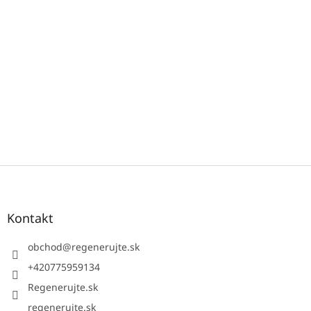
Z
á
p
ä
Kontakt
t
i
obchod
@
regenerujte.sk
e
+420775959134
Regenerujte.sk
regenerujte.sk