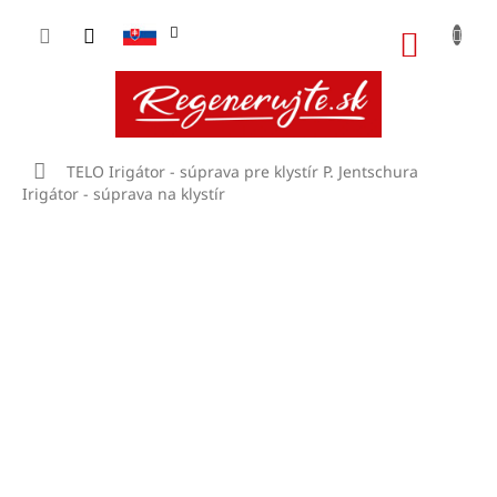
Prejsť
na
NÁKU
obsah
KOŠÍK
Domov
TELO
Irigátor - súprava pre klystír
P. Jentschura
Irigátor - súprava na klystír