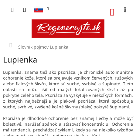
Prejsť
na
NÁKU
obsah
KOŠÍK
Domov
Slovník pojmov
Lupienka
Lupienka
Lupienka, známa tiež ako psoriáza, je chronické autoimunitné
ochorenie kože, ktoré sa prejavuje vznikom červených, ružových
alebo fialových škvŕn, ktoré sú suché, svrbivé a šupinaté. Tieto
oblasti sa môžu líšiť od malých lokalizovaných škvŕn až po
pokrytie celého tela. Psoriáza sa vyskytuje v niekoľkých formách,
z ktorých najbežnejšia je plaková psoriáza, ktorá spôsobuje
suché, svrbivé, zvýšené kožné škvrny (plaky) pokryté šupinami.
Psoriáza je dlhodobé ochorenie bez známej liečby a môže byť
bolestivé, narúšať spánok a sťažovať koncentráciu. Ochorenie
má tendenciu prechádzať cyklami, kedy sa na niekoľko týždňov
alebo mesiacov zhorší a potom na chvíľu ustúpi.