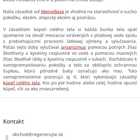
Naša zásaditá soľ
MeineBase
je vhodná na starostlivosť o suchú
pokožku, ekzém, atopický ekzém aj psoriázu.
V zásaditom kúpeli celého tela si každá bunka tela opäť
spomenie na deväť mesiacov strávených v plodovej vode spolu
s prebiehajúcimi procesmi látkovej výmeny a vylučovania.
Počas tejto doby vylučoval
organizmus
pomocou potných žliaz
škodliviny a kyseliny rozpustné vo vode a pomocou mazových
žliaz škodlivé látky a kyseliny rozpustné v tukoch. Dochádzalo k
samopremasťovaniu pokožky a telo sa obklopilo ochrannou
šupkou, ktorú pôrodné baby označujú ako maz. Toto
samopremastenie pozorujú aj tí, ktorí vykonávajú zásaditý
kúpeľ celého tela
. Kto po pol hodine alebo celej hodine opustí
kúpeľ, cíti sa ako znovuzrodený.
Z
á
p
ä
Kontakt
t
i
obchod
@
regenerujte.sk