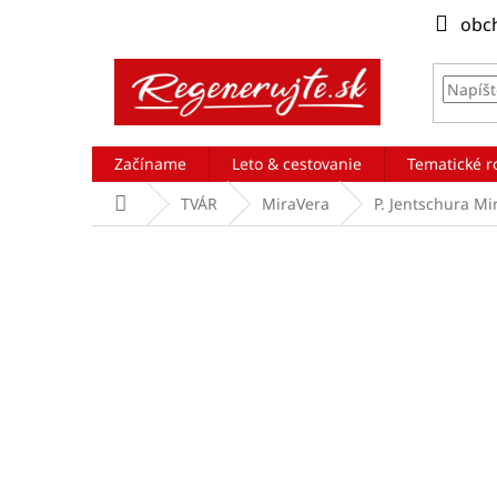
Prejsť
obc
na
obsah
Začíname
Leto & cestovanie
Tematické r
Domov
TVÁR
MiraVera
P. Jentschura M