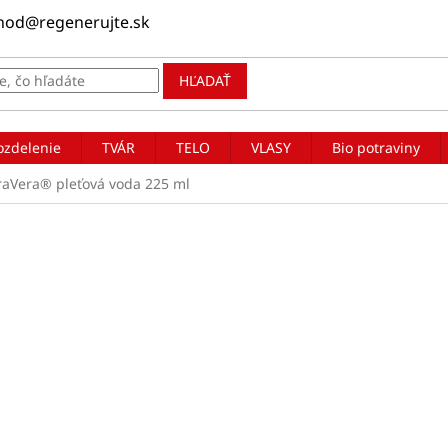
hod@regenerujte.sk
HĽADAŤ
ozdelenie
TVÁR
TELO
VLASY
Bio potraviny
iraVera® pleťová voda 225 ml