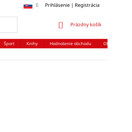
Prihlásenie | Registrácia
NÁKUPNÝ
Prázdny košík
KOŠÍK
Šport
Knihy
Hodnotenie obchodu
Obchodné po