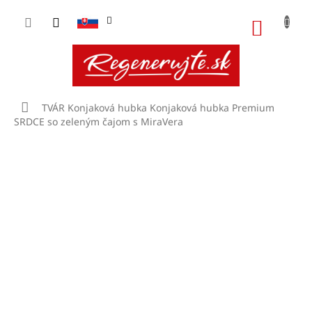
Prejsť
na
NÁKU
obsah
KOŠÍK
Domov
TVÁR
Konjaková hubka
Konjaková hubka Premium
SRDCE so zeleným čajom s MiraVera