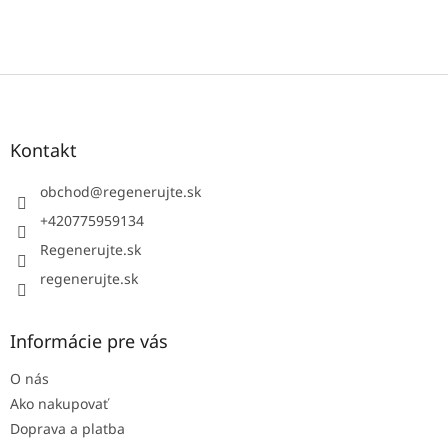
Z
á
p
ä
Kontakt
t
i
obchod
@
regenerujte.sk
e
+420775959134
Regenerujte.sk
regenerujte.sk
Informácie pre vás
O nás
Ako nakupovať
Doprava a platba