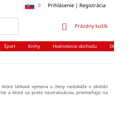
Prihlásenie | Registrácia
NÁKUPNÝ
Prázdny košík
KOŠÍK
Šport
Knihy
Hodnotenie obchodu
Obchodné po
, ktoré látková výmena u ženy nedokáže v období
ente a ktoré sa preto neutralizáciou premieňajú na