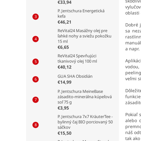
škodli
€33,94
vylučo
P. Jentschura Energetická
oblasti
kefa
€46,21
Dobré j
sa nez
ReVital24 Masážny olej pre
ľahké nohy a sviežu pokožku
rastli
15 ml
manuál
€6,65
a napr.
ReVital24 Spevňujúci
Aplikác
tkanivový olej 100 ml
vodou,
€40,12
peelin
GUA SHA Obsidián
veľmi s
€14,99
Dôležit
P. Jentschura MeineBase
funkci
zásadito-minerálna kúpeľová
soľ 75 g
zásadit
€3,95
Pokiaľ 
P. Jentschura 7x7 KräuterTee -
alebo o
bylinný čaj BIO porciovaný 50
premnož
sáčkov
náš od
€15,50
tak ako