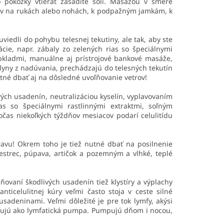
pokožky vtierať zásadité soli. Masážou v smere
ov na rukách alebo nohách, k podpažným jamkám, k
iedli do pohybu telesnej tekutiny, ale tak, aby ste
cie, napr. zábaly zo zelených rias so špeciálnymi
bkladmi, manuálne aj prístrojové bankové masáže,
yny z nadúvania, prechádzajú do telesných tekutín
utné dbať aj na dôsledné uvoľňovanie vetrov!
vých usadenín, neutralizáciou kyselín, vyplavovaním
s so špeciálnymi rastlinnými extraktmi, soľným
as niekoľkých týždňov mesiacov podarí celulitídu
ravu! Okrem toho je tiež nutné dbať na posilnenie
strec, púpava, artičok a pozemným a vlhké, teplé
aňovaní škodlivých usadenín tiež klystíry a výplachy
nticelulitnej kúry veľmi často stoja v ceste silné
sadeninami. Veľmi dôležité je pre tok lymfy, akýsi
ngujú ako lymfatická pumpa. Pumpujú dňom i nocou,