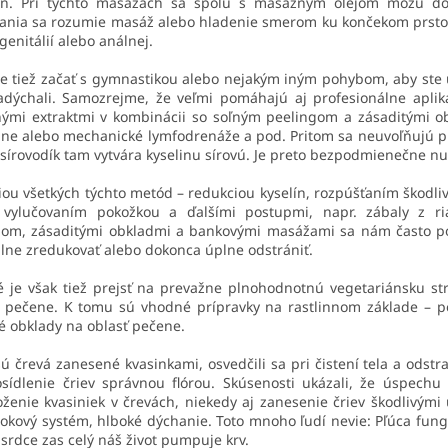
vín. Pri týchto masážach sa spolu s masážnym olejom môžu do 
vania sa rozumie masáž alebo hladenie smerom ku končekom prst
 genitálií alebo análnej.
e tiež začať s gymnastikou alebo nejakým iným pohybom, aby ste uv
adýchali. Samozrejme, že veľmi pomáhajú aj profesionálne apliká
nnými extraktmi v kombinácii so soľným peelingom a zásaditými o
ne alebo mechanické lymfodrenáže a pod. Pritom sa neuvoľňujú pl
 sírovodík tam vytvára kyselinu sírovú. Je preto bezpodmienečne n
iou všetkých týchto metód – redukciou kyselín, rozpúšťaním škodli
 vylučovaním pokožkou a ďalšími postupmi, napr. zábaly z ria
gom, zásaditými obkladmi a bankovými masážami sa nám často poč
ilne zredukovať alebo dokonca úplne odstrániť.
é je však tiež prejsť na prevažne plnohodnotnú vegetariánsku st
e pečene. K tomu sú vhodné prípravky na rastlinnom základe – pe
é obklady na oblasť pečene.
sú črevá zanesené kvasinkami, osvedčili sa pri čistení tela a odstr
sídlenie čriev správnou flórou. Skúsenosti ukázali, že úspechu a
enie kvasiniek v črevách, niekedy aj zanesenie čriev škodlivými u
tokový systém, hlboké dýchanie. Toto mnoho ľudí nevie: Pľúca fu
 srdce zas celý náš život pumpuje krv.