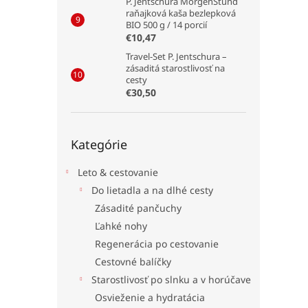
P. Jentschura MorgenStund
raňajková kaša bezlepková
BIO 500 g / 14 porcií
€10,47
Travel-Set P. Jentschura –
zásaditá starostlivosť na
cesty
€30,50
Preskočiť
Kategórie
kategórie
Leto & cestovanie
Do lietadla a na dlhé cesty
Zásadité pančuchy
Ľahké nohy
Regenerácia po cestovanie
Cestovné balíčky
Starostlivosť po slnku a v horúčave
Osvieženie a hydratácia