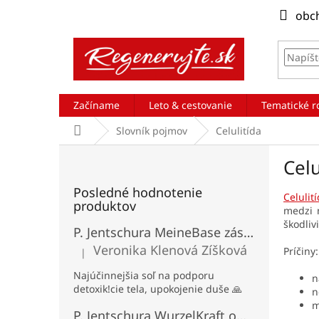
Prejsť
obc
na
obsah
Začíname
Leto & cestovanie
Tematické r
Domov
Slovník pojmov
Celulitída
B
Celu
o
č
Posledné hodnotenie
n
Celulit
produktov
medzi m
ý
škodliv
p
P. Jentschura MeineBase zásadito-minerálna kúpeľová soľ 1 500 g
a
Veronika Klenová Zíšková
Príčiny:
|
Hodnotenie produktu je 5 z 5 hviezdičiek.
n
e
Najúčinnejšia soľ na podporu
n
detoxik!cie tela, upokojenie duše 🙏
l
n
m
P. Jentschura WurzelKraft omnimolekulárna BIO potravina 300 g