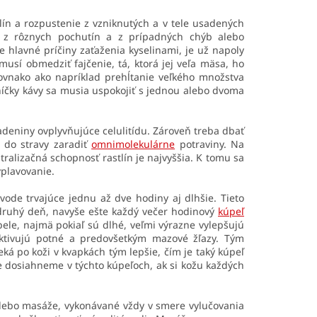
ín a rozpustenie z vzniknutých a v tele usadených
ch z rôznych pochutín a z prípadných chýb alebo
 hlavné príčiny zaťaženia kyselinami, je už napoly
 musí obmedziť fajčenie, tá, ktorá jej veľa mäsa, ho
ovnako ako napríklad prehĺtanie veľkého množstva
níčky kávy sa musia uspokojiť s jednou alebo dvoma
sadeniny ovplyvňujúce celulitídu. Zároveň treba dbať
 do stravy zaradiť
omnimolekulárne
potraviny. Na
ralizačná schopnosť rastlín je najvyššia. K tomu sa
yplavovanie.
 vode trvajúce jednu až dve hodiny aj dlhšie. Tieto
druhý deň, navyše ešte každý večer hodinový
kúpeľ
pele, najmä pokiaľ sú dlhé, veľmi výrazne vylepšujú
 aktivujú potné a predovšetkým mazové žľazy. Tým
 po koži v kvapkách tým lepšie, čím je taký kúpeľ
e dosiahneme v týchto kúpeľoch, ak si kožu každých
alebo masáže, vykonávané vždy v smere vylučovania