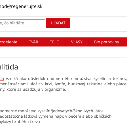
hod@regenerujte.sk
HĽADAŤ
ozdelenie
TVÁR
TELO
VLASY
Bio potraviny
litída
ída
vzniká ako dôsledok nadmerného množstva kyselín a toxínov
enštruáciami uložiť v krvi, lymfe, bunkovej tekutine alebo plac
iny, ktoré sa usadzujú v organizme.
admerné množstvo kyselín/jedovatých/škodlivých látok
edostatočná látková výmena napr. v pečeni alebo obličkách
ykózy hrubého čreva