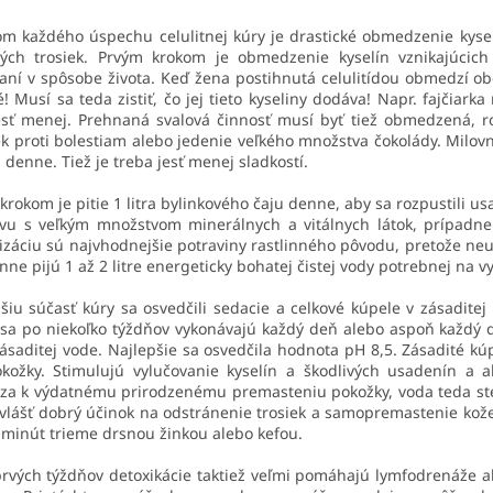
m každého úspechu celulitnej kúry je drastické obmedzenie kysel
tných trosiek. Prvým krokom je obmedzenie kyselín vznikajúci
ní v spôsobe života. Keď žena postihnutá celulitídou obmedzí obe
! Musí sa teda zistiť, čo jej tieto kyseliny dodáva! Napr. fajčiarka
esť menej. Prehnaná svalová činnosť musí byť tiež obmedzená, r
ek proti bolestiam alebo jedenie veľkého množstva čokolády. Milov
 denne. Tiež je treba jesť menej sladkostí.
krokom je pitie 1 litra bylinkového čaju denne, aby sa rozpustili u
avu s veľkým množstvom minerálnych a vitálnych látok, prípadne
izáciu sú najvhodnejšie potraviny rastlinného pôvodu, pretože neut
nne pijú 1 až 2 litre energeticky bohatej čistej vody potrebnej na v
šiu súčasť kúry sa osvedčili sedacie a celkové kúpele v zásaditej
 sa po niekoľko týždňov vykonávajú každý deň alebo aspoň každý 
ásaditej vode. Najlepšie sa osvedčila hodnota pH 8,5. Zásadité kú
okožky. Stimulujú vylučovanie kyselín a škodlivých usadenín a
a k výdatnému prirodzenému premasteniu pokožky, voda teda steká
Zvlášť dobrý účinok na odstránenie trosiek a samopremastenie kož
 minút trieme drsnou žinkou alebo kefou.
prvých týždňov detoxikácie taktiež veľmi pomáhajú lymfodrenáže 