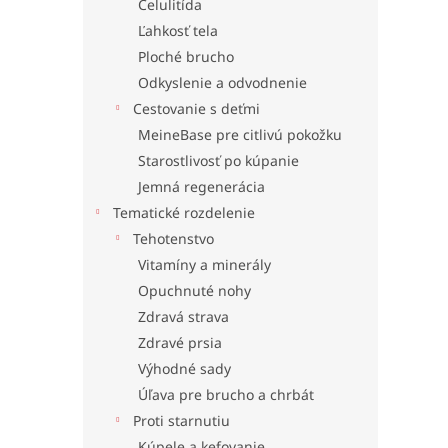
Celulitída
Ľahkosť tela
Ploché brucho
Odkyslenie a odvodnenie
Cestovanie s deťmi
MeineBase pre citlivú pokožku
Starostlivosť po kúpanie
Jemná regenerácia
Tematické rozdelenie
Tehotenstvo
Vitamíny a minerály
Opuchnuté nohy
Zdravá strava
Zdravé prsia
Výhodné sady
Úľava pre brucho a chrbát
Proti starnutiu
Kúpele a kefovanie