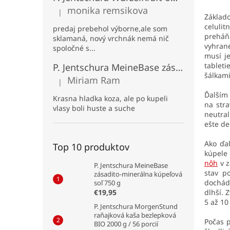
monika remsikova
|
Hodnotenie produktu je 5 z 5 hviezdičiek.
Základo
celuli
predaj prebehol výborne,ale som
preháňa
sklamaná, nový vrchnák nemá nič
vyhrané
spoločné s...
musí j
tableti
P. Jentschura MeineBase zásadito-minerálna kúpeľová soľ 2750 g
šálkami
Miriam Ram
|
Hodnotenie produktu je 5 z 5 hviezdičiek.
Ďalším 
Krasna hladka koza, ale po kupeli
na str
vlasy boli huste a suche
neutral
ešte de
Ako ďal
Top 10 produktov
kúpele
nôh
v z
P. Jentschura MeineBase
stav p
zásadito-minerálna kúpeľová
dochádz
soľ 750 g
dlhší. 
€19,95
5 až 10
P. Jentschura MorgenStund
raňajková kaša bezlepková
Počas 
BIO 2000 g / 56 porcií