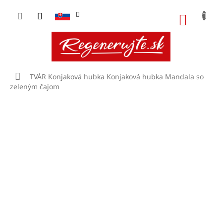
Prejsť
na
NÁKU
obsah
KOŠÍK
Domov
TVÁR
Konjaková hubka
Konjaková hubka Mandala so
zeleným čajom