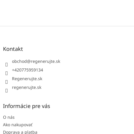
Z
á
p
ä
Kontakt
t
i
obchod
@
regenerujte.sk
e
+420775959134
Regenerujte.sk
regenerujte.sk
Informácie pre vás
O nás
Ako nakupovať
Doprava a platba