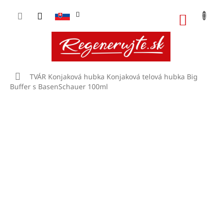
Prejsť
na
NÁKU
obsah
KOŠÍK
Domov
TVÁR
Konjaková hubka
Konjaková telová hubka Big
Buffer s BasenSchauer 100ml