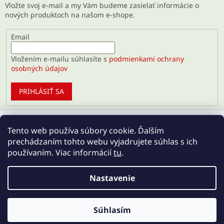
Vložte svoj e-mail a my Vám budeme zasielať informácie o
nových produktoch na našom e-shope.
Email
Vložením e-mailu súhlasíte s
podmienkami ochrany
osobných údajov
PRIHLÁSIŤ SA
Tento web používa súbory cookie. Ďalším
prechádzaním tohto webu vyjadrujete súhlas s ich
používaním. Viac informácií
tu
.
Nastavenie
Vytvoril Shoptet
Súhlasím
Copyright 2026
Regenerujte.sk
. Všetky práva vyhradené.