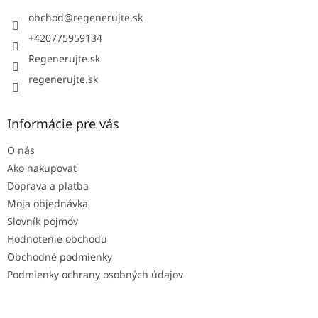
t
i
obchod
@
regenerujte.sk
e
+420775959134
Regenerujte.sk
regenerujte.sk
Informácie pre vás
O nás
Ako nakupovať
Doprava a platba
Moja objednávka
Slovník pojmov
Hodnotenie obchodu
Obchodné podmienky
Podmienky ochrany osobných údajov