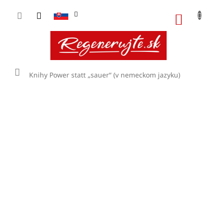
Prejsť
na
NÁKU
obsah
KOŠÍK
Domov
Knihy
Power statt „sauer“ (v nemeckom jazyku)