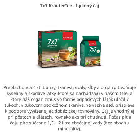
7x7 KräuterTee - bylinný čaj
Preplachuje a čistí bunky, tkanivá, svaly, kĺby a orgány. Uvoľňuje
kyseliny a škodlivé látky, ktoré sa nachádzajú v našom tele, a
ktoré náš organizmus vo forme odpadových látok uložil v
tukoch, v tukovom podkožnom tkanive, vo väzive atď. prispieva
k podpore vyváženej acidobázickej rovnováhy. Čaj je vhodný aj
pri pôstoch a diétach, rovnako ako pri chudnutí. Počas pitia
čaju pite súčasne 1,5 – 2 litre obyčajnej vody (bez obsahu
minerálov).