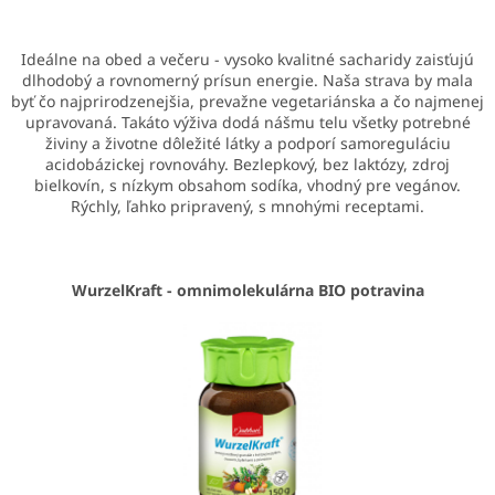
Ideálne na obed a večeru - vysoko kvalitné sacharidy zaisťujú
dlhodobý a rovnomerný prísun energie. Naša strava by mala
byť čo najprirodzenejšia, prevažne vegetariánska a čo najmenej
upravovaná. Takáto výživa dodá nášmu telu všetky potrebné
živiny a životne dôležité látky a podporí samoreguláciu
acidobázickej rovnováhy. Bezlepkový, bez laktózy, zdroj
bielkovín, s nízkym obsahom sodíka, vhodný pre vegánov.
Rýchly, ľahko pripravený, s mnohými receptami.
WurzelKraft - omnimolekulárna BIO potravina