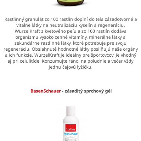
Rastlinný granulát zo 100 rastlín doplní do tela zásadotvorné a
vitálne látky na neutralizáciu kyselín a regeneráciu.
WurzelKraft z kvetového peľu a zo 100 rastlín dodáva
organizmu vysoko cenné vitamíny, minerálne látky a
sekundárne rastlinné látky, ktoré potrebuje pre svoju
regeneráciu. Obsiahnuté hodnotné látky posilňujú naše orgány
a ich funkcie. WurzelKraft je ideálny pre športovcov. Je vhodný
aj pri celulitíde. Konzumujte ráno, na poludnie a večer vždy
jednu čajovú lyžičku.
BasenSchauer
- zásaditý sprchový gél