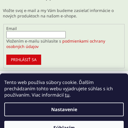
Vložte svoj e-mail a my Vám budeme zasielať informácie o
nových produktoch na našom e-shope.
Email
Vložením e-mailu súhlasíte s
podmienkami ochrany
osobných údajov
PRIHLÁSIŤ SA
Tento web používa súbory cookie. Ďalším
prechádzaním tohto webu vyjadrujete súhlas s ich
používaním. Viac informácií
tu
.
Nastavenie
Vytvoril Shoptet
Súhlasím
Copyright 2026
Regenerujte.sk
. Všetky práva vyhradené.