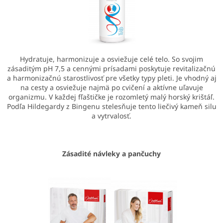
Hydratuje, harmonizuje a osviežuje celé telo. So svojim
zásaditým pH 7,5 a cennými prísadami poskytuje revitalizačnú
a harmonizačnú starostlivosť pre všetky typy pleti. Je vhodný aj
na cesty a osviežuje najmä po cvičení a aktívne uľavuje
organizmu. V každej fľaštičke je rozomletý malý horský krištáľ.
Podľa Hildegardy z Bingenu stelesňuje tento liečivý kameň silu
a vytrvalosť.
Zásadité návleky a pančuchy