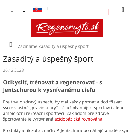
Prejsť
na
NÁKU
obsah
KOŠÍK
Domov
Začíname
Zásaditý a úspešný šport
Zásaditý a úspešný šport
20.12.2023
Odkysliť, trénovať a regenerovať - s
Jentschurou k vysnívanému cieľu
Pre trvalo zdravý úspech, by mal každý poznať a dodržiavať
svoje vlastné „pravidlá hry” – či už olympijskí športovci alebo
ambiciózni rekreační športovci. Základom pre zdravé
športovanie je vyrovnaná
acidobázická rovnováha
.
Produkty a filozofia značky P. Jentschura pomáhajú amatérskym