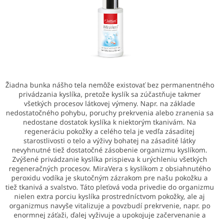
Žiadna bunka nášho tela nemôže existovať bez permanentného
privádzania kyslíka, pretože kyslík sa zúčastňuje takmer
všetkých procesov látkovej výmeny. Napr. na základe
nedostatočného pohybu, poruchy prekrvenia alebo zranenia sa
nedostane dostatok kyslíka k niektorým tkanivám. Na
regeneráciu pokožky a celého tela je vedľa zásaditej
starostlivosti o telo a výživy bohatej na zásadité látky
nevyhnutné tiež dostatočné zásobenie organizmu kyslíkom.
Zvýšené privádzanie kyslíka prispieva k urýchleniu všetkých
regeneračných procesov. MiraVera s kyslíkom z obsiahnutého
peroxidu vodíka je skutočným zázrakom pre našu pokožku a
tiež tkanivá a svalstvo. Táto pleťová voda privedie do organizmu
nielen extra porciu kyslíka prostredníctvom pokožky, ale aj
organizmus navyše vitalizuje a povzbudí prekrvenie, napr. po
enormnej záťaži, ďalej vyživuje a upokojuje začervenanie a