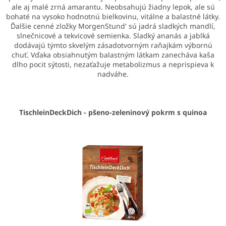
ale aj malé zrná amarantu. Neobsahujú žiadny lepok, ale sú
bohaté na vysoko hodnotnú bielkovinu, vitálne a balastné látky.
Ďalšie cenné zložky MorgenStund' sú jadrá sladkých mandlí,
slnečnicové a tekvicové semienka. Sladký ananás a jablká
dodávajú týmto skvelým zásadotvorným raňajkám výbornú
chuť. Vďaka obsiahnutým balastným látkam zanecháva kaša
dlho pocit sýtosti, nezaťažuje metabolizmus a neprispieva k
nadváhe.
TischleinDeckDich - pšeno-zeleninový pokrm s quinoa