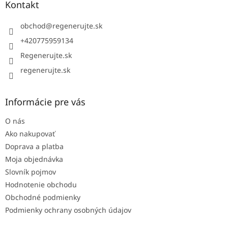
ä
Kontakt
t
i
obchod
@
regenerujte.sk
e
+420775959134
Regenerujte.sk
regenerujte.sk
Informácie pre vás
O nás
Ako nakupovať
Doprava a platba
Moja objednávka
Slovník pojmov
Hodnotenie obchodu
Obchodné podmienky
Podmienky ochrany osobných údajov