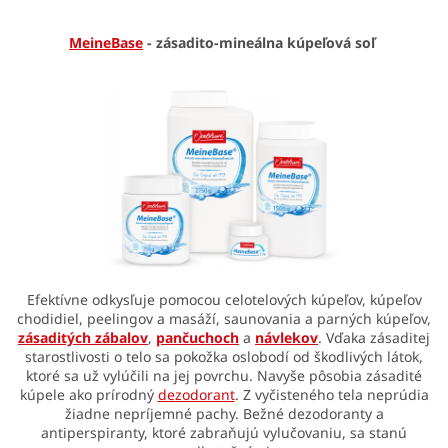
MeineBase
- zásadito-mineálna kúpeľová soľ
Efektívne odkysľuje pomocou celotelových kúpeľov, kúpeľov
chodidiel, peelingov a masáží, saunovania a parných kúpeľov,
zásaditých zábalov
,
pančuchoch
a
návlekov
. Vďaka zásaditej
starostlivosti o telo sa pokožka oslobodí od škodlivých látok,
ktoré sa už vylúčili na jej povrchu. Navyše pôsobia zásadité
kúpele ako prírodný
dezodorant
. Z vyčisteného tela neprúdia
žiadne nepríjemné pachy. Bežné dezodoranty a
antiperspiranty, ktoré zabraňujú vylučovaniu, sa stanú