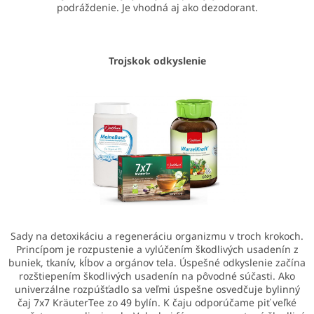
podráždenie. Je vhodná aj ako dezodorant.
Trojskok odkyslenie
Sady na detoxikáciu a regeneráciu organizmu v troch krokoch.
Princípom je rozpustenie a vylúčením škodlivých usadenín z
buniek, tkanív, kĺbov a orgánov tela. Úspešné odkyslenie začína
rozštiepením škodlivých usadenín na pôvodné súčasti. Ako
univerzálne rozpúšťadlo sa veľmi úspešne osvedčuje bylinný
čaj 7x7 KräuterTee zo 49 bylín. K čaju odporúčame piť veľké