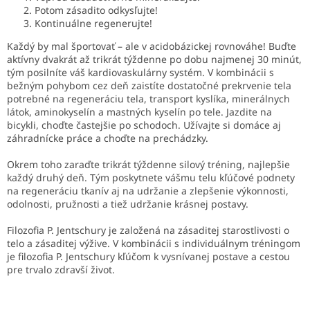
Potom zásadito odkysľujte!
Kontinuálne regenerujte!
Každý by mal športovať – ale v acidobázickej rovnováhe! Buďte
aktívny dvakrát až trikrát týždenne po dobu najmenej 30 minút,
tým posilníte váš kardiovaskulárny systém. V kombinácii s
bežným pohybom cez deň zaistíte dostatočné prekrvenie tela
potrebné na regeneráciu tela, transport kyslíka, minerálnych
látok, aminokyselín a mastných kyselín po tele. Jazdite na
bicykli, choďte častejšie po schodoch. Užívajte si domáce aj
záhradnícke práce a choďte na prechádzky.
Okrem toho zaraďte trikrát týždenne silový tréning, najlepšie
každý druhý deň. Tým poskytnete vášmu telu kľúčové podnety
na regeneráciu tkanív aj na udržanie a zlepšenie výkonnosti,
odolnosti, pružnosti a tiež udržanie krásnej postavy.
Filozofia P. Jentschury je založená na zásaditej starostlivosti o
telo a zásaditej výžive. V kombinácii s individuálnym tréningom
je filozofia P. Jentschury kľúčom k vysnívanej postave a cestou
pre trvalo zdravší život.