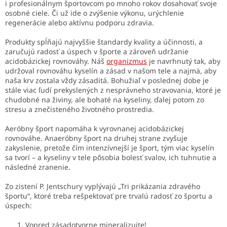
i profesionálnym športovcom po mnoho rokov dosahovať svoje
osobné ciele. Či už ide o zvýšenie výkonu, urýchlenie
regenerácie alebo aktívnu podporu zdravia.
Produkty spĺňajú najvyššie štandardy kvality a účinnosti, a
zaručujú radosť a úspech v športe a zároveň udržanie
acidobázickej rovnováhy. Náš
organizmus
je navrhnutý tak, aby
udržoval rovnováhu kyselín a zásad v našom tele a najmä, aby
naša krv zostala vždy zásaditá. Bohužiaľ v poslednej dobe je
stále viac ľudí prekyslených z nesprávneho stravovania, ktoré je
chudobné na živiny, ale bohaté na kyseliny, ďalej potom zo
stresu a znečisteného životného prostredia.
Aeróbny šport napomáha k vyrovnanej acidobázickej
rovnováhe. Anaeróbny šport na druhej strane zvyšuje
zakyslenie, pretože čím intenzívnejší je šport, tým viac kyselín
sa tvorí – a kyseliny v tele pôsobia bolesť svalov, ich tuhnutie a
následné zranenie.
Zo zistení P. Jentschury vyplývajú „Tri prikázania zdravého
športu“, ktoré treba rešpektovať pre trvalú radosť zo športu a
úspech:
Vopred zásadotvorne mineralizujte!