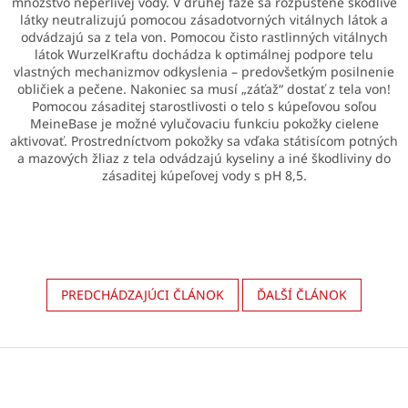
množstvo neperlivej vody. V druhej fáze sa rozpustené škodlivé
látky neutralizujú pomocou zásadotvorných vitálnych látok a
odvádzajú sa z tela von. Pomocou čisto rastlinných vitálnych
látok WurzelKraftu dochádza k optimálnej podpore telu
vlastných mechanizmov odkyslenia – predovšetkým posilnenie
obličiek a pečene. Nakoniec sa musí „záťaž“ dostať z tela von!
Pomocou zásaditej starostlivosti o telo s kúpeľovou soľou
MeineBase je možné vylučovaciu funkciu pokožky cielene
aktivovať. Prostredníctvom pokožky sa vďaka státisícom potných
a mazových žliaz z tela odvádzajú kyseliny a iné škodliviny do
zásaditej kúpeľovej vody s pH 8,5.
PREDCHÁDZAJÚCI ČLÁNOK
ĎALŠÍ ČLÁNOK
Z
á
p