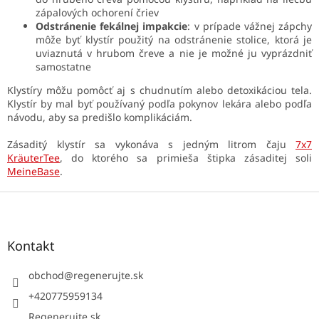
zápalových ochorení čriev
Odstránenie fekálnej impakcie
: v prípade vážnej zápchy
môže byť klystír použitý na odstránenie stolice, ktorá je
uviaznutá v hrubom čreve a nie je možné ju vyprázdniť
samostatne
Klystíry môžu pomôcť aj s chudnutím alebo detoxikáciou tela.
Klystír by mal byť používaný podľa pokynov lekára alebo podľa
návodu, aby sa predišlo komplikáciám.
Zásaditý klystír sa vykonáva s jedným litrom čaju
7x7
KräuterTee
, do ktorého sa primieša štipka zásaditej soli
MeineBase
.
Z
á
p
ä
Kontakt
t
i
obchod
@
regenerujte.sk
e
+420775959134
Regenerujte.sk