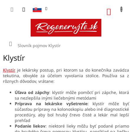
Prejsť
na
NÁKU
obsah
KOŠÍK
Domov
Slovník pojmov
Klystír
Klystír
Klystír
je lekársky postup, pri ktorom sa do konečníka zavádza
tekutina, obvykle za účelom vyvolania stolice. Používa sa z
rôznych dôvodov, vrátane:
Úľava od zápchy
: klystír môže pomôcť pri zápche, ktorá
sa nezlepšila inými liečebnými metódami
Príprava na lekárske vyšetrenie
: klystír môže byť
súčasťou prípravy na kolonoskopiu alebo iné diagnostické
procedúry, aby bol hrubý črevo čisté a lekár mal lepší
prehľad
Podanie liekov
: niektoré lieky môžu byť podané priamo
do hrubého čreva pomocou klystíru, napríklad na liečbu