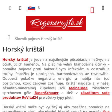
Prejsť
na
NÁKU
obsah
KOŠÍK
Domov
Slovník pojmov
Horský krištál
Horský krištál
Horský krištáľ
je jeden z najsilnejšie pôsobiacich liečivých a
očisťujúcich kameňov. Na pleť má veľmi blahodárne účinky –
pomáha bojovať proti bakteriálnym infekciám a odstraňuje
toxíny. Pokožka je upokojená, harmonizovaná av rovnováhe.
Odoberá pokožke negatívnu energiu a nabíja nás tou
pozitívnou, ktorú zároveň zosilňuje. Krištáľ nájdete aj v našej
zásadito-minerálnej kúpeľovej soli
MeineBase
, zásaditom
sprchovom géle
BasenSchauer
a tiež v
zásaditom rade
produktov ReVital24
pre všetky typy pleti.
Horský krištáľ môže byť využitý aj ako masážna pomôcka na
starostlivosť o pleť - ako plochý, hladký kameň na masáže
Gua