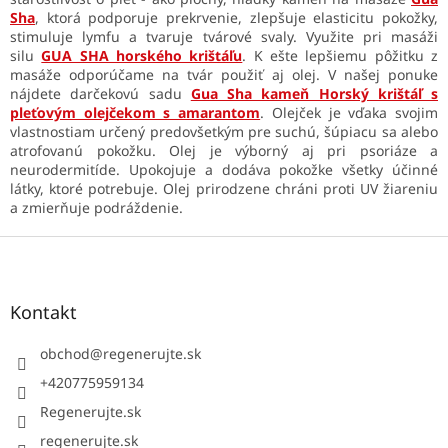
Sha
, ktorá podporuje prekrvenie, zlepšuje elasticitu pokožky,
stimuluje lymfu a tvaruje tvárové svaly. Využite pri masáži
silu
GUA SHA horského krištáľu
. K ešte lepšiemu pôžitku z
masáže odporúčame na tvár použiť aj olej. V našej ponuke
nájdete darčekovú sadu
Gua Sha kameň Horský krištáľ s
pleťovým olejčekom s amarantom
. Olejček je vďaka svojim
vlastnostiam určený predovšetkým pre suchú, šúpiacu sa alebo
atrofovanú pokožku. Olej je výborný aj pri psoriáze a
neurodermitíde. Upokojuje a dodáva pokožke všetky účinné
látky, ktoré potrebuje. Olej prirodzene chráni proti UV žiareniu
a zmierňuje podráždenie.
Z
á
p
ä
Kontakt
t
i
obchod
@
regenerujte.sk
e
+420775959134
Regenerujte.sk
regenerujte.sk