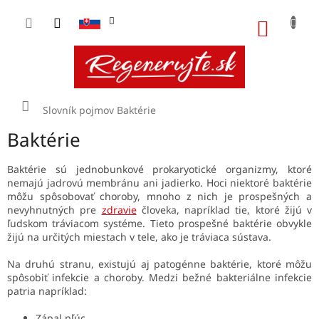
Prejsť
na
NÁKU
obsah
KOŠÍK
Domov
Slovník pojmov
Baktérie
Baktérie
Baktérie sú jednobunkové prokaryotické organizmy, ktoré
nemajú jadrovú membránu ani jadierko. Hoci niektoré baktérie
môžu spôsobovať choroby, mnoho z nich je prospešných a
nevyhnutných pre
zdravie
človeka, napríklad tie, ktoré žijú v
ľudskom tráviacom systéme. Tieto prospešné baktérie obvykle
žijú na určitých miestach v tele, ako je tráviaca sústava.
Na druhú stranu, existujú aj patogénne baktérie, ktoré môžu
spôsobiť infekcie a choroby. Medzi bežné bakteriálne infekcie
patria napríklad:
Zápal pľúc