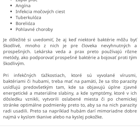
Angína
Infekcia močových ciest
Tuberkulóza
Borelióza
Pohlavné choroby
Je dôležité si uvedomiť, že aj keď niektoré baktérie môžu byť
škodlivé, mnoho z nich je pre človeka nevyhnutných a
prospešných. Lekárska veda a prax preto používajú rôzne
metódy, ako podporovať prospešné baktérie a bojovať proti tým
škodlivým.
Pri infekčných ťažkostiach, ktoré sú vyvolané vírusmi,
baktériami či hubami, treba mať na pamäti, že sa títo parazity
usídľujú predovšetkým tam, kde sa objavujú úplne zjavné
energetické a materiálne slabiny, a kde symptómy, ktoré v ich
dôsledku vznikli, vytvorili oslabené miesta či po chemickej
stránke optimálne podmienky preto to, aby sa na nich parazity
radi usadili. Preto sa napríklad hubám darí mimoriadne dobre
najmä v kyslom tkanive alebo na kyslej pokožke.
Z
á