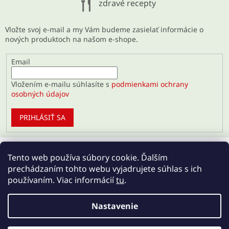
zdravé recepty
Vložte svoj e-mail a my Vám budeme zasielať informácie o
nových produktoch na našom e-shope.
Email
Vložením e-mailu súhlasíte s
podmienkami ochrany
osobných údajov
PRIHLÁSIŤ SA
Tento web používa súbory cookie. Ďalším
prechádzaním tohto webu vyjadrujete súhlas s ich
používaním. Viac informácií
tu
.
Nastavenie
Vytvoril Shoptet