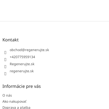
Z
á
p
ä
Kontakt
t
i
obchod
@
regenerujte.sk
e
+420775959134
Regenerujte.sk
regenerujte.sk
Informácie pre vás
O nás
Ako nakupovať
Doprava a platba