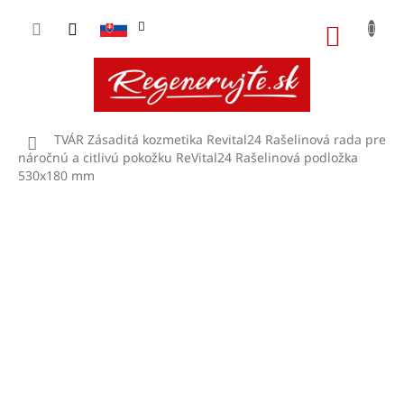
Prejsť
na
NÁKU
obsah
KOŠÍK
Domov
TVÁR
Zásaditá kozmetika Revital24
Rašelinová rada pre
náročnú a citlivú pokožku
ReVital24 Rašelinová podložka
530x180 mm