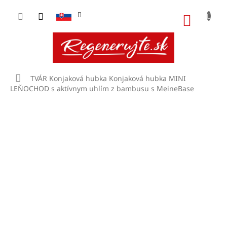
Prejsť
na
NÁKU
obsah
KOŠÍK
Domov
TVÁR
Konjaková hubka
Konjaková hubka MINI
LEŇOCHOD s aktívnym uhlím z bambusu s MeineBase