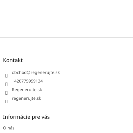
Z
á
p
ä
Kontakt
t
i
obchod
@
regenerujte.sk
e
+420775959134
Regenerujte.sk
regenerujte.sk
Informácie pre vás
O nás