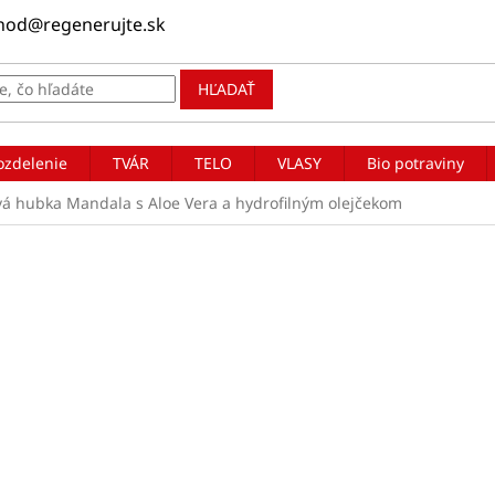
hod@regenerujte.sk
HĽADAŤ
ozdelenie
TVÁR
TELO
VLASY
Bio potraviny
á hubka Mandala s Aloe Vera a hydrofilným olejčekom