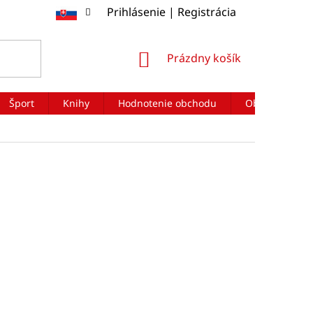
Prihlásenie | Registrácia
NÁKUPNÝ
Prázdny košík
KOŠÍK
Šport
Knihy
Hodnotenie obchodu
Obchodné po